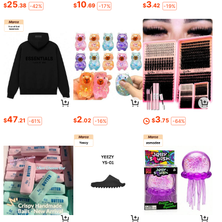
25
10
3
$
.38
$
.69
$
.42
-42%
-17%
-19%
47
2
3
$
.21
$
.02
$
.75
-61%
-16%
-64%