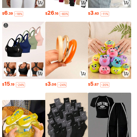
6
26
3
$
.39
$
.16
$
.40
-18%
-60%
-11%
15
3
5
$
.19
$
.06
$
.87
-24%
-24%
-20%