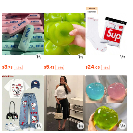
3
5
24
$
.78
$
.43
$
.05
-18%
-16%
-11%