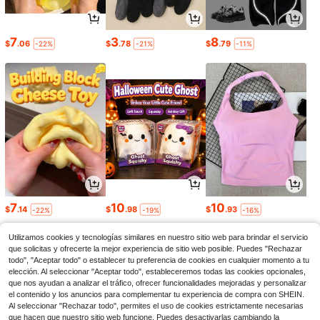
7
3
8
$
.06
$
.78
$
.79
-22%
-21%
-11%
7
10
10
$
.14
$
.98
$
.93
-22%
-19%
-16%
Utilizamos cookies y tecnologías similares en nuestro sitio web para brindar el servicio
que solicitas y ofrecerte la mejor experiencia de sitio web posible. Puedes "Rechazar
todo", "Aceptar todo" o establecer tu preferencia de cookies en cualquier momento a tu
elección. Al seleccionar "Aceptar todo", estableceremos todas las cookies opcionales,
que nos ayudan a analizar el tráfico, ofrecer funcionalidades mejoradas y personalizar
el contenido y los anuncios para complementar tu experiencia de compra con SHEIN.
Al seleccionar "Rechazar todo", permites el uso de cookies estrictamente necesarias
que hacen que nuestro sitio web funcione. Puedes desactivarlas cambiando la