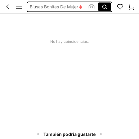
Blusas Bonitas De Mujer
Conjunto De Dos Piezas Mujer
Squishies
Vestidos De Mujer Casual
No hay coincidencias.
Vestidos Elegantes De Mujer
También podría gustarte