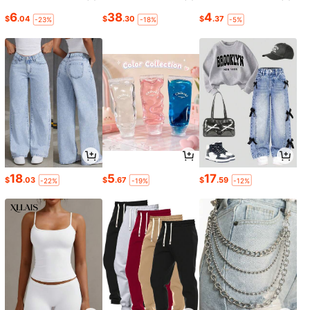
6
38
4
$
.04
$
.30
$
.37
-23%
-18%
-5%
18
5
17
$
.03
$
.67
$
.59
-22%
-19%
-12%