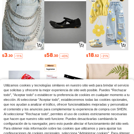
3
58
18
$
.30
$
.30
$
.52
-11%
-43%
-21%
Utilizamos cookies y tecnologías similares en nuestro sitio web para brindar el servicio
que solicitas y ofrecerte la mejor experiencia de sitio web posible. Puedes "Rechazar
todo", "Aceptar todo" o establecer tu preferencia de cookies en cualquier momento a tu
elección. Al seleccionar "Aceptar todo", estableceremos todas las cookies opcionales,
que nos ayudan a analizar el tráfico, ofrecer funcionalidades mejoradas y personalizar
el contenido y los anuncios para complementar tu experiencia de compra con SHEIN.
Al seleccionar "Rechazar todo", permites el uso de cookies estrictamente necesarias
que hacen que nuestro sitio web funcione. Puedes desactivarlas cambiando la
4
27
5
configuración de tu navegador, pero esto puede afectar el funcionamiento del sitio web.
$
.77
$
.99
$
.87
-18%
-44%
-20%
Para obtener más información sobre las cookies que utilizamos y para ajustar tus
configuraciones de cookies opcionales, selecciona "Administrar cookies". Para obtener