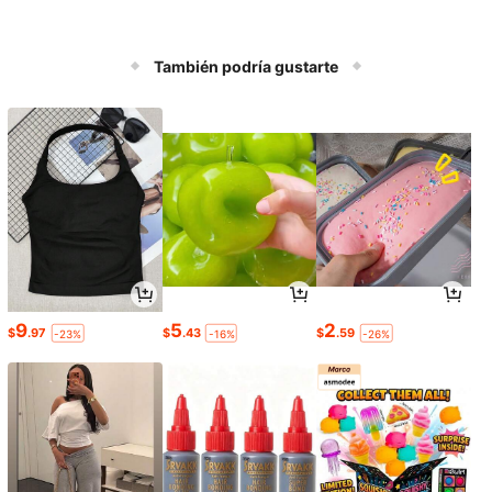
También podría gustarte
9
5
2
$
.97
$
.43
$
.59
-23%
-16%
-26%