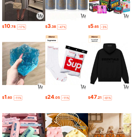
10
3
5
$
.78
$
.38
$
.65
-17%
-47%
-3%
1
24
47
$
.60
$
.05
$
.21
-11%
-11%
-61%