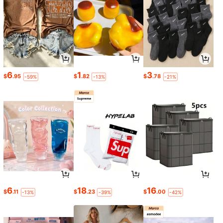
6
1
3
$
.95
$
.82
$
.78
-59%
-13%
-21%
6
18
16
$
.11
$
.23
$
.00
-13%
-39%
-42%