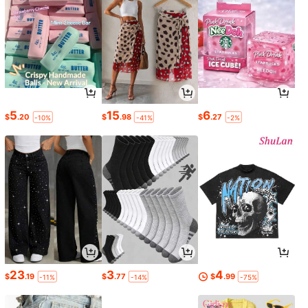
5
15
6
$
.20
$
.98
$
.27
-10%
-41%
-2%
23
3
4
$
.19
$
.77
$
.99
-11%
-14%
-75%