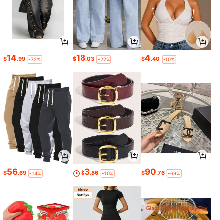
14
18
4
$
.99
$
.03
$
.40
-72%
-22%
-10%
56
3
90
$
.69
$
.86
$
.76
-14%
-10%
-69%