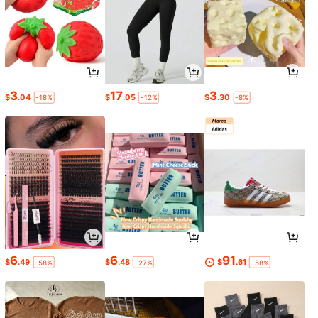
3
17
3
$
.04
$
.05
$
.30
-18%
-12%
-8%
6
6
91
$
.49
$
.48
$
.61
-58%
-27%
-58%