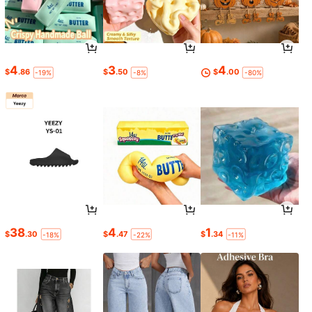
4
3
4
$
.86
$
.50
$
.00
-19%
-8%
-80%
38
4
1
$
.30
$
.47
$
.34
-18%
-22%
-11%