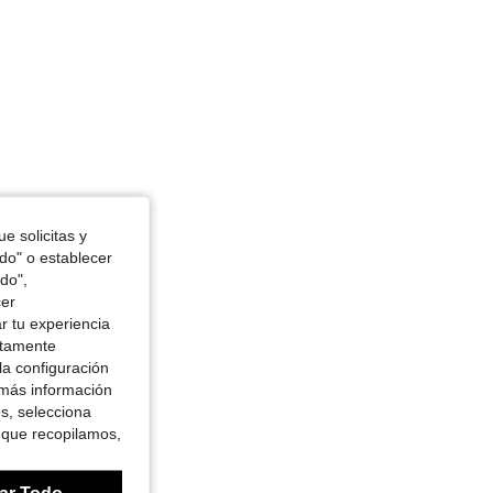
e solicitas y
odo" o establecer
do",
cer
r tu experiencia
ctamente
la configuración
 más información
es, selecciona
 que recopilamos,
ar Todo