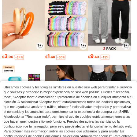
3
1
9
$
.06
$
.68
$
.40
-24%
-30%
-15%
Utilizamos cookies y tecnologías similares en nuestro sitio web para brindar el servicio
que solicitas y ofrecerte la mejor experiencia de sitio web posible. Puedes "Rechazar
todo", "Aceptar todo" o establecer tu preferencia de cookies en cualquier momento a tu
elección. Al seleccionar "Aceptar todo", estableceremos todas las cookies opcionales,
que nos ayudan a analizar el tráfico, ofrecer funcionalidades mejoradas y personalizar
el contenido y los anuncios para complementar tu experiencia de compra con SHEIN.
Al seleccionar "Rechazar todo", permites el uso de cookies estrictamente necesarias
que hacen que nuestro sitio web funcione. Puedes desactivarlas cambiando la
5
8
21
configuración de tu navegador, pero esto puede afectar el funcionamiento del sitio web.
$
.61
$
.09
$
.75
-8%
-11%
-17%
Para obtener más información sobre las cookies que utilizamos y para ajustar tus
configuraciones de cookies opcionales, selecciona "Administrar cookies". Para obtener