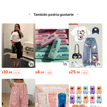
También podría gustarte
10
4
25
$
.69
$
.50
$
.38
-17%
-18%
-42%