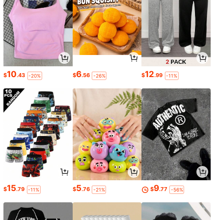
10
6
12
$
.43
$
.56
$
.99
-20%
-26%
-11%
15
5
9
$
.79
$
.76
$
.77
-11%
-21%
-56%