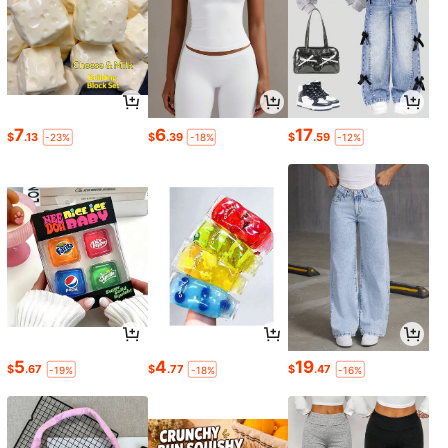
7
6
17
$
.13
$
.39
$
.59
-23%
-18%
-12%
5
4
19
$
.67
$
.77
$
.47
-19%
-18%
-16%