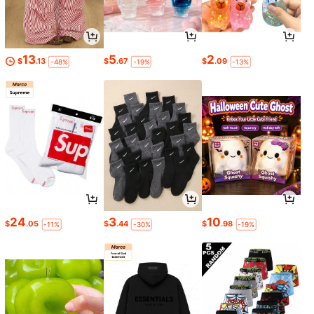
13
5
2
$
.13
$
.67
$
.09
-48%
-19%
-13%
24
3
10
$
.05
$
.44
$
.98
-11%
-30%
-19%