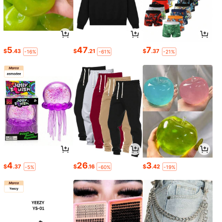
5
47
7
$
.43
$
.21
$
.37
-16%
-61%
-21%
4
26
3
$
.37
$
.16
$
.42
-5%
-60%
-19%