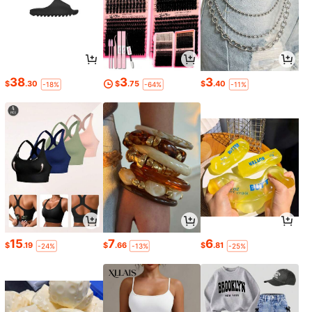
38
3
3
$
.30
$
.75
$
.40
-18%
-64%
-11%
15
7
6
$
.19
$
.66
$
.81
-24%
-13%
-25%