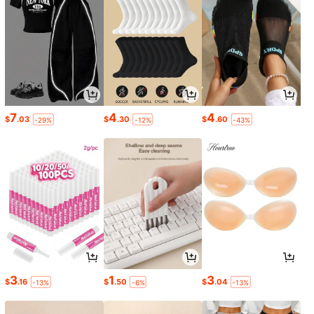
7
4
4
$
.03
$
.30
$
.60
-29%
-12%
-43%
3
1
3
$
.16
$
.50
$
.04
-13%
-6%
-13%