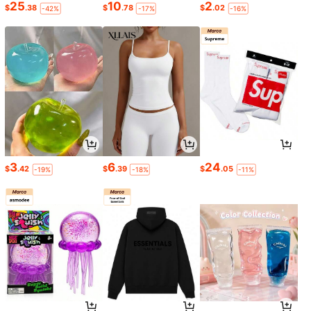
25
10
2
$
.38
$
.78
$
.02
-42%
-17%
-16%
3
6
24
$
.42
$
.39
$
.05
-19%
-18%
-11%