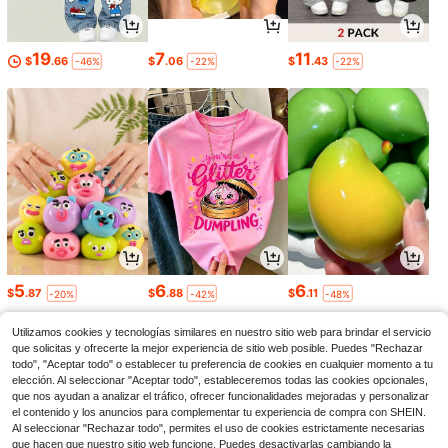
19
7
11
$
.66
$
.06
$
.43
-46%
-22%
-22%
5
6
6
$
.87
$
.88
$
.11
-20%
-42%
-48%
Utilizamos cookies y tecnologías similares en nuestro sitio web para brindar el servicio
que solicitas y ofrecerte la mejor experiencia de sitio web posible. Puedes "Rechazar
todo", "Aceptar todo" o establecer tu preferencia de cookies en cualquier momento a tu
elección. Al seleccionar "Aceptar todo", estableceremos todas las cookies opcionales,
que nos ayudan a analizar el tráfico, ofrecer funcionalidades mejoradas y personalizar
el contenido y los anuncios para complementar tu experiencia de compra con SHEIN.
Al seleccionar "Rechazar todo", permites el uso de cookies estrictamente necesarias
que hacen que nuestro sitio web funcione. Puedes desactivarlas cambiando la