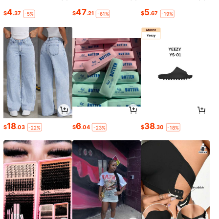
4
47
5
$
.37
$
.21
$
.67
-5%
-61%
-19%
18
6
38
$
.03
$
.04
$
.30
-22%
-23%
-18%