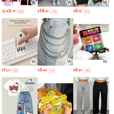
3
14
5
$
.75
$
.87
$
.18
-64%
-15%
-21%
1
3
5
$
.23
$
.40
$
.67
-23%
-11%
-19%