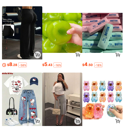
8
5
4
$
.28
$
.43
$
.50
-58%
-16%
-18%