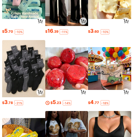
5
16
3
$
.70
$
.39
$
.60
-10%
-11%
-10%
3
5
4
$
.78
$
.23
$
.77
-21%
-14%
-18%