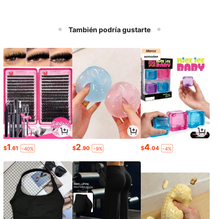
También podría gustarte
1
2
4
$
.61
$
.90
$
.04
-40%
-9%
-4%