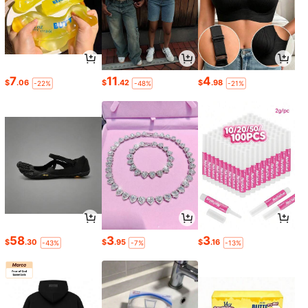
7
11
4
$
.06
$
.42
$
.98
-22%
-48%
-21%
58
3
3
$
.30
$
.95
$
.16
-43%
-7%
-13%