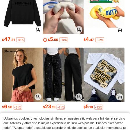
47
5
4
$
.21
$
.55
$
.47
-61%
-10%
-22%
6
23
5
$
.58
$
.19
$
.18
-21%
-11%
-43%
Utilizamos cookies y tecnologías similares en nuestro sitio web para brindar el servicio
que solicitas y ofrecerte la mejor experiencia de sitio web posible. Puedes "Rechazar
todo", "Aceptar todo" o establecer tu preferencia de cookies en cualquier momento a tu