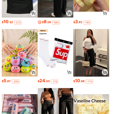
10
8
3
$
.32
$
.28
$
.83
-21%
-58%
-19%
5
24
10
$
.87
$
.05
$
.69
-20%
-11%
-17%