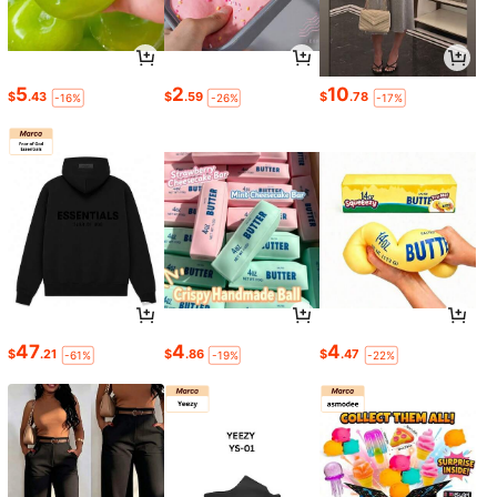
5
2
10
$
.43
$
.59
$
.78
-16%
-26%
-17%
47
4
4
$
.21
$
.86
$
.47
-61%
-19%
-22%