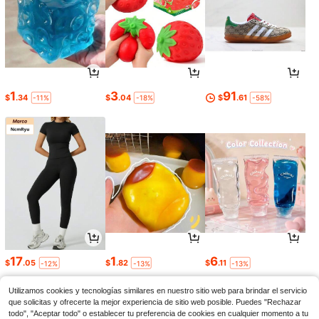
1
3
91
$
.34
$
.04
$
.61
-11%
-18%
-58%
17
1
6
$
.05
$
.82
$
.11
-12%
-13%
-13%
Utilizamos cookies y tecnologías similares en nuestro sitio web para brindar el servicio
que solicitas y ofrecerte la mejor experiencia de sitio web posible. Puedes "Rechazar
todo", "Aceptar todo" o establecer tu preferencia de cookies en cualquier momento a tu