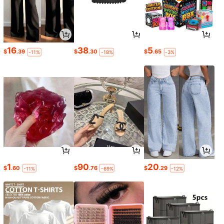
16
38
5
$
.39
$
.30
$
.65
-11%
-18%
-3%
1
90
20
$
.60
$
.76
$
.29
-11%
-69%
-12%