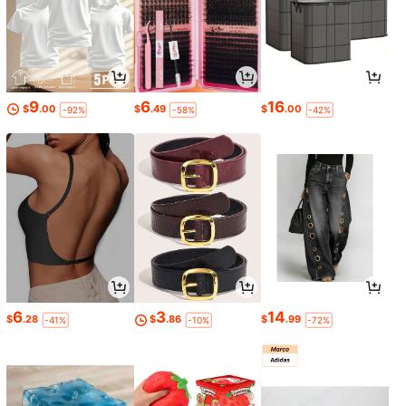
9
6
16
$
.00
$
.49
$
.00
-92%
-58%
-42%
6
3
14
$
.28
$
.86
$
.99
-41%
-10%
-72%