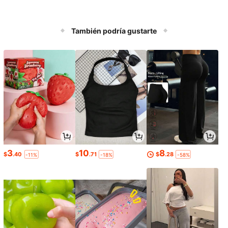
También podría gustarte
3
10
8
$
.40
$
.71
$
.28
-11%
-18%
-58%