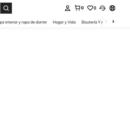
0
0
pa interior y ropa de dormir
Hogar y Vida
Bisutería Y Accesorios
Be