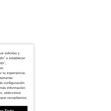
e solicitas y
odo" o establecer
do",
cer
r tu experiencia
ctamente
la configuración
 más información
es, selecciona
 que recopilamos,
ar Todo