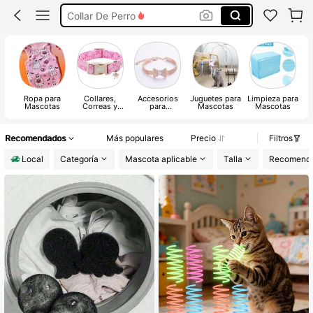
Ropa Para Perros
Accesorios Para Perros
Cachorro Feliz
Ropa para
Collares,
Accesorios
Juguetes para
Limpieza para
Mascotas
Correas y
para
Mascotas
Mascotas
Arneses para
Mascotas
Mascotas
Recomendados
Más populares
Precio
Filtros
Local
Categoría
Mascota aplicable
Talla
Recomenda