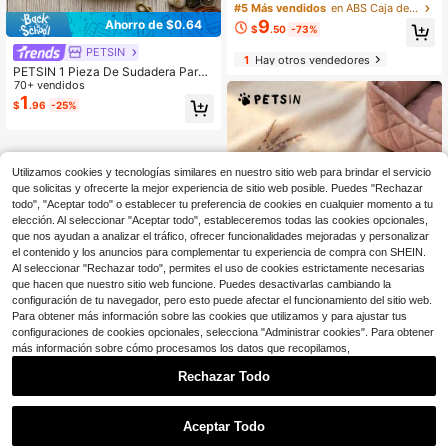
nde y cerrada, 4 en 1 con entrada s
#5 Más vendidos
en ABS Caja de arena para gatos
uperior y cajón frontal extraíble con
9
Ahorro de $0.64
$
.50
-73%
bolsas de carbón para control de ol
ores y pala, caja de baño para gato
PETSIN
1
Hay otros vendedores
s extra grande a prueba de salpicad
PETSIN 1 Pieza De Sudadera Para
uras (apta para hasta 20 kg), fácil d
Mascotas Con Estampado De Letra
70+ vendidos
e limpiar, casa moderna para masco
Linda Y Patas De Gato Sin Capuch
1
tas
$
.96
-25%
a, Blanco, Primavera, Verano, Otoñ
o, Invierno, Ropa Casual Para Masc
otas Anti-Desprendimiento
Utilizamos cookies y tecnologías similares en nuestro sitio web para brindar el servicio
que solicitas y ofrecerte la mejor experiencia de sitio web posible. Puedes "Rechazar
todo", "Aceptar todo" o establecer tu preferencia de cookies en cualquier momento a tu
elección. Al seleccionar "Aceptar todo", estableceremos todas las cookies opcionales,
que nos ayudan a analizar el tráfico, ofrecer funcionalidades mejoradas y personalizar
el contenido y los anuncios para complementar tu experiencia de compra con SHEIN.
Al seleccionar "Rechazar todo", permites el uso de cookies estrictamente necesarias
que hacen que nuestro sitio web funcione. Puedes desactivarlas cambiando la
configuración de tu navegador, pero esto puede afectar el funcionamiento del sitio web.
Para obtener más información sobre las cookies que utilizamos y para ajustar tus
configuraciones de cookies opcionales, selecciona "Administrar cookies". Para obtener
más información sobre cómo procesamos los datos que recopilamos,
Ahorro de $0.81
Rechazar Todo
PETSIN
PETSIN 1 pieza Ropa adorable para
1
mascotas, pijama de 2 patas de sed
0
#5 Más vendidos
en Invierno Pijamas para mascotas
Aceptar Todo
a para primavera/otoño con diseño
700+ vendidos
(500+)
de botón a presión, para perros y ga