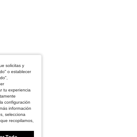
e solicitas y
odo" o establecer
do",
cer
r tu experiencia
ctamente
la configuración
 más información
es, selecciona
 que recopilamos,