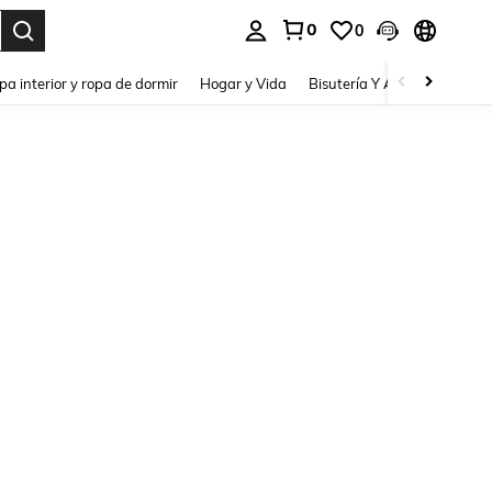
0
0
pa interior y ropa de dormir
Hogar y Vida
Bisutería Y Accesorios
Be