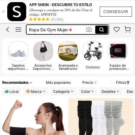
Glowmode Ropa Deportiva
APP SHEIN - DESCUBRE TU ESTILO
×
¡Descarga y consigue un 30% de dto.!Usar el
Glowmode
CONSEGUIR
código: APPOFF30
(95,960)
Ropa De Gym Mujer
Leggings De Mujer
Musera Sport
Glowmode Ropa Deportiva
Glowmode
Zapatos
Accesorios
Acampada y
Equipo de
Ciclismo
deportivos al
Deportivos &
Senderismo
protección
aire libre
de Exteriores
deportiva
Recomendados
Más populares
Precio
Filtros
Local
Marca
Categoría
Color
Detalles
Elast