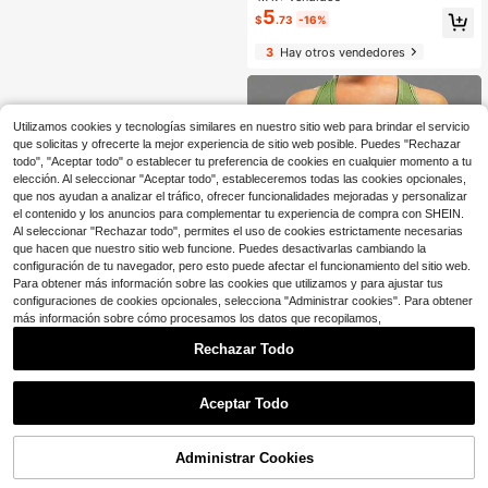
namiento de Body completo, ejercic
5
$
.73
-16%
ios abdominales, remo y otras activi
dades de fitness - Mejora la fuerza
3
Hay otros vendedores
y la flexibilidad
Utilizamos cookies y tecnologías similares en nuestro sitio web para brindar el servicio
que solicitas y ofrecerte la mejor experiencia de sitio web posible. Puedes "Rechazar
todo", "Aceptar todo" o establecer tu preferencia de cookies en cualquier momento a tu
elección. Al seleccionar "Aceptar todo", estableceremos todas las cookies opcionales,
que nos ayudan a analizar el tráfico, ofrecer funcionalidades mejoradas y personalizar
el contenido y los anuncios para complementar tu experiencia de compra con SHEIN.
Al seleccionar "Rechazar todo", permites el uso de cookies estrictamente necesarias
que hacen que nuestro sitio web funcione. Puedes desactivarlas cambiando la
configuración de tu navegador, pero esto puede afectar el funcionamiento del sitio web.
Para obtener más información sobre las cookies que utilizamos y para ajustar tus
configuraciones de cookies opcionales, selecciona "Administrar cookies". Para obtener
más información sobre cómo procesamos los datos que recopilamos,
Rechazar Todo
1
#10 Más vendidos
en Entrenador de cintura deportivo
0
¡Casi agotado!
1 pieza de cinturón deportivo para
Aceptar Todo
mujer, cinturón de entrenamiento de
#10 Más vendidos
#10 Más vendidos
en Entrenador de cintura deportivo
en Entrenador de cintura deportivo
cintura, faja moldeadora, cinturón d
200+ vendidos
¡Casi agotado!
¡Casi agotado!
e ejercicio, cinturón abdominal ajus
5
Administrar Cookies
#10 Más vendidos
en Entrenador de cintura deportivo
$
.18
-33%
tado, faja de cintura para yoga y fit
¡Casi agotado!
ness