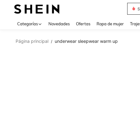
S
Categorías
Novedades
Ofertas
Ropa de mujer
Traje
Página principal
underwear sleepwear warm up
/