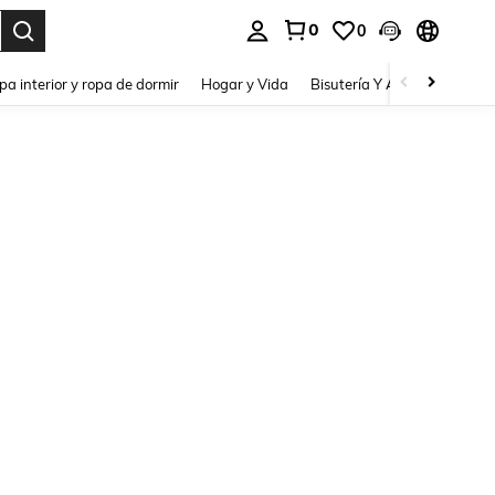
0
0
pa interior y ropa de dormir
Hogar y Vida
Bisutería Y Accesorios
Be