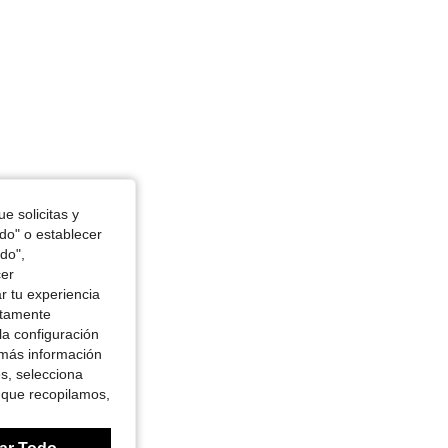
e solicitas y
odo" o establecer
do",
cer
r tu experiencia
ctamente
la configuración
 más información
es, selecciona
 que recopilamos,