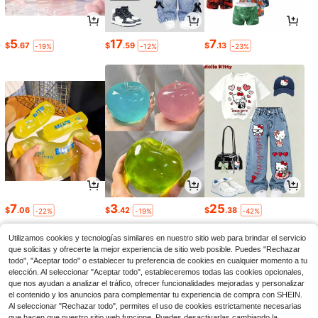
5
17
7
$
.67
$
.59
$
.13
-19%
-12%
-23%
7
3
25
$
.06
$
.42
$
.38
-22%
-19%
-42%
Utilizamos cookies y tecnologías similares en nuestro sitio web para brindar el servicio
que solicitas y ofrecerte la mejor experiencia de sitio web posible. Puedes "Rechazar
todo", "Aceptar todo" o establecer tu preferencia de cookies en cualquier momento a tu
elección. Al seleccionar "Aceptar todo", estableceremos todas las cookies opcionales,
que nos ayudan a analizar el tráfico, ofrecer funcionalidades mejoradas y personalizar
el contenido y los anuncios para complementar tu experiencia de compra con SHEIN.
Al seleccionar "Rechazar todo", permites el uso de cookies estrictamente necesarias
que hacen que nuestro sitio web funcione. Puedes desactivarlas cambiando la