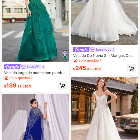
Leeskoot
Vestido De Novia Sin Mangas Con
Escote Cuadrado, Apliques Florales
Solo quedan 1
Y Fondo De Red
LadyWill
245
$
.89
-10%
Vestido largo de noche con parches
de malla y color liso
Solo quedan 2
139
$
.29
-10%