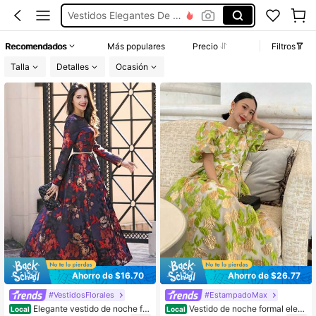
Vestidos De Novia
Vestido Elegante Mujer Para Fiesta
Recomendados
Más populares
Precio
Filtros
Vestido De Novia Boda
Talla
Detalles
Ocasión
Vestidos Elegantes Para Fiesta De Gala
Ahorro de $16.70
Ahorro de $26.77
#VestidosFlorales
#EstampadoMax
Elegante vestido de noche for
Vestido de noche formal eleg
Local
Local