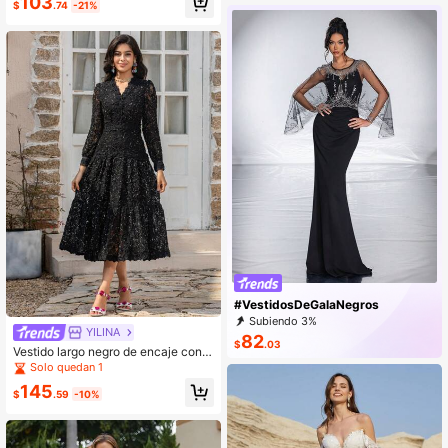
103
$
.74
-21%
da de boda
#VestidosDeGalaNegros
Subiendo 3%
YILINA
82
$
.03
Vestido largo negro de encaje con p
laca de flores, manga larga y escot
Solo quedan 1
e en V para mujeres de primavera.
145
$
.59
-10%