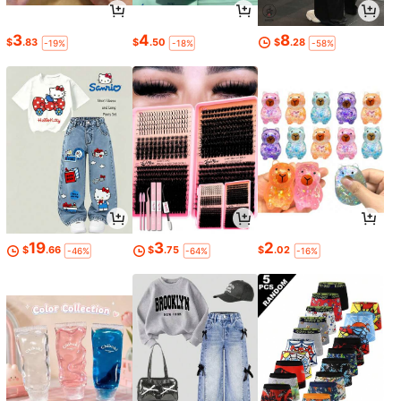
3
4
8
$
.83
$
.50
$
.28
-19%
-18%
-58%
19
3
2
$
.66
$
.75
$
.02
-46%
-64%
-16%