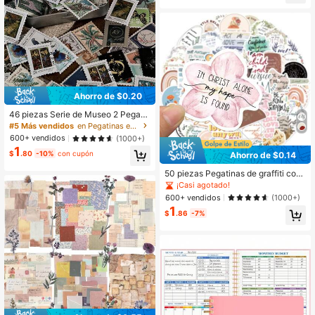
Ahorro de $0.20
46 piezas Serie de Museo 2 Pegati
nas de Plantas Vintage para Scrapb
#5 Más vendidos
en Pegatinas estilo Polaroid Pegatina pegatina
ooking Decoración DIY, Útiles Escol
600+ vendidos
(1000+)
ares
1
$
.80
-10%
con cupón
Ahorro de $0.14
50 piezas Pegatinas de graffiti con
frases bíblicas originales para decor
¡Casi agotado!
ar equipaje, bolígrafos, guitarras, cu
600+ vendidos
(1000+)
adernos y útiles escolares de papel
1
ería
$
.86
-7%