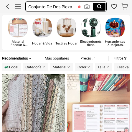
Conjunto De Dos Piezas Mujer
Squishies
Vestidos De Mujer Casual
Vestidos Elegantes De Mujer
Material
Electrodomés
Herramientas
Hogar & Vida
Textiles Hogar
Escolar &
ticos
& Mejoras
Oficina
para el Hogar
Recomendados
Más populares
Precio
Filtros
Local
Categoría
Material
Color
Talla
Festivale