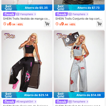
Ahorro de $5.35
Ahorro de $7.73
Fansphere
Fansphere
SHEIN Trolls Vestido de manga cort
SHEIN Trolls Conjunto de top corto
a con cuello redondo y estampado
y pantalones cortos de verano con
6
9
$
.54
-45%
$
.46
-45%
de dibujos animados, informal, para
estampado de camuflaje, letras y di
niña preadolescente en verano
bujos animados, de estilo deportivo
casual y de moda para mujer
Ahorro de $25.14
Ahorro de $14.08
#EnergiaItGirl
Fansphere