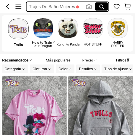
Trajes De Baño Mujeres
Vestidos Elegantes De Mujer
How to Train Y
HARRY
Kung Fu Panda
HOT STUFF
My
Trolls
our Dragon
POTTER
Recomendados
Más populares
Precio
Filtros
Categoría
Cinturón
Color
Detalles
Tipo de ajuste