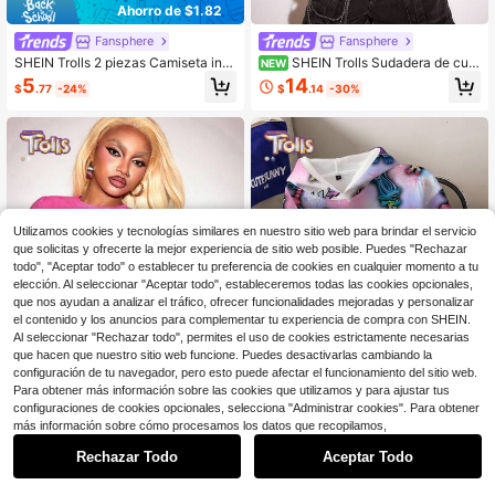
Ahorro de $1.82
Fansphere
Fansphere
SHEIN Trolls 2 piezas Camiseta inte
SHEIN Trolls Sudadera de cuel
NEW
rior/camiseta de tirantes con estam
lo redondo de manga larga con gráfi
5
14
$
.77
-24%
$
.14
-30%
pado de letras de dibujos animados
co de letras y dibujos animados par
lindos para niña joven
a mujer
Utilizamos cookies y tecnologías similares en nuestro sitio web para brindar el servicio
que solicitas y ofrecerte la mejor experiencia de sitio web posible. Puedes "Rechazar
todo", "Aceptar todo" o establecer tu preferencia de cookies en cualquier momento a tu
elección. Al seleccionar "Aceptar todo", estableceremos todas las cookies opcionales,
que nos ayudan a analizar el tráfico, ofrecer funcionalidades mejoradas y personalizar
el contenido y los anuncios para complementar tu experiencia de compra con SHEIN.
Al seleccionar "Rechazar todo", permites el uso de cookies estrictamente necesarias
que hacen que nuestro sitio web funcione. Puedes desactivarlas cambiando la
configuración de tu navegador, pero esto puede afectar el funcionamiento del sitio web.
Para obtener más información sobre las cookies que utilizamos y para ajustar tus
configuraciones de cookies opcionales, selecciona "Administrar cookies". Para obtener
1
Ahorro de $6.94
más información sobre cómo procesamos los datos que recopilamos,
0
#EnergiaItGirl
Fansphere
Rechazar Todo
Aceptar Todo
SHEIN Trolls Camiseta corta de ma
SHEIN Trolls Sudadera holgad
NEW
nga corta ajustada con estampado
a con capucha de estilo casual y di
6
15