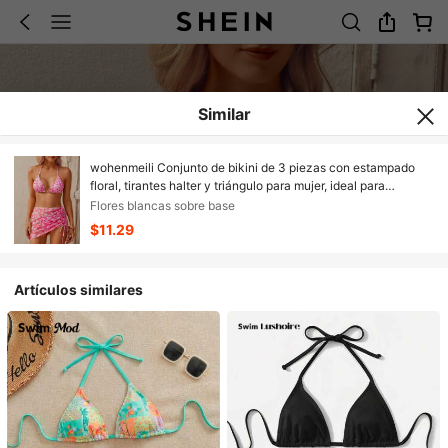
Similar
wohenmeili Conjunto de bikini de 3 piezas con estampado
floral, tirantes halter y triángulo para mujer, ideal para
vacaciones de verano en la playa
Flores blancas sobre base
$11.29
Artículos similares