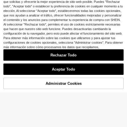
8
eatorio de cerezas, accesorio para
$
.29
-10%
que solicitas y ofrecerte la mejor experiencia de sitio web posible. Puedes "Rechazar
vacaciones de primavera/verano
todo", "Aceptar todo" o establecer tu preferencia de cookies en cualquier momento a tu
elección. Al seleccionar "Aceptar todo", estableceremos todas las cookies opcionales,
que nos ayudan a analizar el tráfico, ofrecer funcionalidades mejoradas y personalizar
el contenido y los anuncios para complementar tu experiencia de compra con SHEIN.
Al seleccionar "Rechazar todo", permites el uso de cookies estrictamente necesarias
que hacen que nuestro sitio web funcione. Puedes desactivarlas cambiando la
configuración de tu navegador, pero esto puede afectar el funcionamiento del sitio web.
Para obtener más información sobre las cookies que utilizamos y para ajustar tus
configuraciones de cookies opcionales, selecciona "Administrar cookies". Para obtener
más información sobre cómo procesamos los datos que recopilamos,
8
Rechazar Todo
#BikiniVacacional
Swim Vcay Conjunto de bikini de tir
Mostrar artículos similares con stock
Ver todo
as anchas con accesorios metálico
#5 Más vendidos
en nuevo Conjuntos de bikini para mujer
4
Aceptar Todo
s de color block y tela jacquard a ra
2.8k+ vendidos
Lo sentimos, este producto está agotado.
yas para mujer, estilo casual y lindo
Swim SXY
12
para primavera/verano y playa
$
.79
-10%
Swim SXY Bikini de dos piezas a ra
10
Administrar Cookies
AGOTADO
yas y sexy para mujer, adecuado p
¡Casi agotado!
Ahorro de $3.03
ara la playa, vacaciones, Día de la
Conjunto de bikini sexy amarillo sóli
1.5k+ vendidos
Madre, verano
do para mujer con colgante de flor d
4.4k+ vendidos
Swim Chiccia
9
e metal, elegante y casual para pla
$
.99
-10%
10
Swim Chiccia Conjunto de bikini de
$
.29
-10%
ya/resort, vacaciones de verano, Va
2 piezas con decoración de concha
#10 Más vendidos
en Bandeau Conjuntos de bikini para mujer
cationcore
de satén, escote en V fruncido, para
1k+ vendidos
playa y verano 2026 para mujer, traj
12
e de baño color crema
$
.86
-19%
con cupón